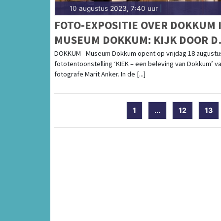
10 augustus 2023, 7:40 uur
|
FOTO-EXPOSITIE OVER DOKKUM 
MUSEUM DOKKUM: KIJK DOOR D
LENS VAN FOTOGRAFE MARIT
DOKKUM - Museum Dokkum opent op vrijdag 18 augustu
fototentoonstelling ‘KIEK – een beleving van Dokkum’ v
ANKER
fotografe Marit Anker. In de [...]
1
...
12
13