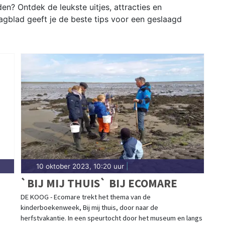
n? Ontdek de leukste uitjes, attracties en
gblad geeft je de beste tips voor een geslaagd
10 oktober 2023, 10:20 uur
|
`BIJ MIJ THUIS` BIJ ECOMARE
DE KOOG - Ecomare trekt het thema van de
kinderboekenweek, Bij mij thuis, door naar de
OT
herfstvakantie. In een speurtocht door het museum en langs