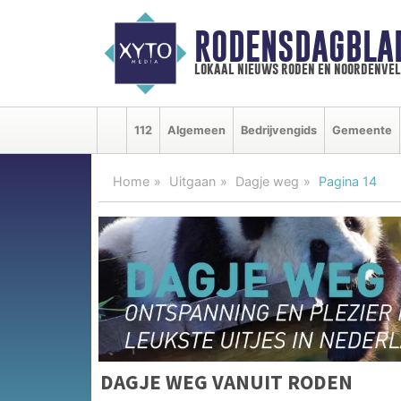
RODENSDAGBLA
lokaal nieuws roden en noordenve
112
Algemeen
Bedrijvengids
Gemeente
Home
Uitgaan
Dagje weg
Pagina 14
DAGJE WEG VANUIT RODEN