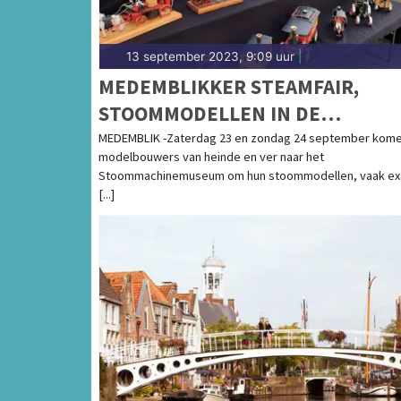
13 september 2023, 9:09 uur
|
MEDEMBLIKKER STEAMFAIR,
STOOMMODELLEN IN DE
SPOTLIGHTS
MEDEMBLIK -Zaterdag 23 en zondag 24 september kom
modelbouwers van heinde en ver naar het
Stoommachinemuseum om hun stoommodellen, vaak ex
[...]