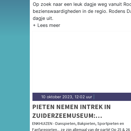
Op zoek naar een leuk dagje weg vanuit Rode
bezienswaardigheden in de regio. Rodens Da
dagje uit.
10 oktober 2023, 12:02 uur
|
PIETEN NEMEN INTREK IN
ZUIDERZEEMUSEUM:
BUITENMUSEUM OMGEDOOPT T
ENKHUIZEN - Danspieten, Bakpieten, Sportpieten en
Fanfarepieten... ze zijn allemaal van de partij! Op 25 & 26