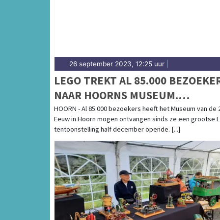
26 september 2023, 12:25 uur
|
LEGO TREKT AL 85.000 BEZOEKE
NAAR HOORNS MUSEUM.
SUCCESVOLLE EXPOSITIE WORDT
HOORN - Al 85.000 bezoekers heeft het Museum van de 
Eeuw in Hoorn mogen ontvangen sinds ze een grootse 
VERLENGD
tentoonstelling half december opende. [...]