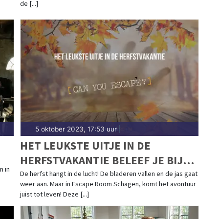
de [...]
5 oktober 2023, 17:53 uur
|
M
HET LEUKSTE UITJE IN DE
HERFSTVAKANTIE BELEEF JE BIJ
m in
ESCAPE ROOM SCHAGEN!
De herfst hangt in de lucht! De bladeren vallen en de jas gaat
weer aan. Maar in Escape Room Schagen, komt het avontuur
juist tot leven! Deze [...]