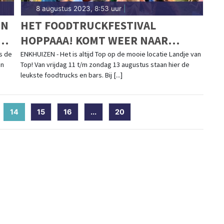
8 augustus 2023, 8:53 uur
|
IN
HET FOODTRUCKFESTIVAL
E
HOPPAAA! KOMT WEER NAAR
ENKHUIZEN!
s de
ENKHUIZEN - Het is altijd Top op de mooie locatie Landje van
an
Top! Van vrijdag 11 t/m zondag 13 augustus staan hier de
leukste foodtrucks en bars. Bij [...]
14
(current)
15
16
...
20