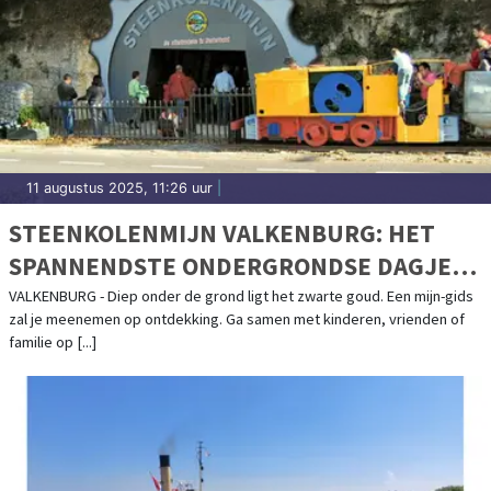
11 augustus 2025, 11:26 uur
|
STEENKOLENMIJN VALKENBURG: HET
SPANNENDSTE ONDERGRONDSE DAGJE
UIT IN VALKENBURG
VALKENBURG - Diep onder de grond ligt het zwarte goud. Een mijn-gids
zal je meenemen op ontdekking. Ga samen met kinderen, vrienden of
familie op [...]