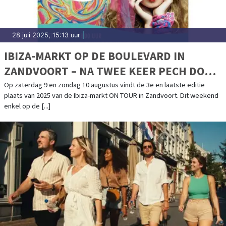
28 juli 2025, 15:13 uur
|
IBIZA-MARKT OP DE BOULEVARD IN
ZANDVOORT – NA TWEE KEER PECH DOOR
HET WEER GAAN WE VOOR EEN LAATSTE
Op zaterdag 9 en zondag 10 augustus vindt de 3e en laatste editie
plaats van 2025 van de Ibiza-markt ON TOUR in Zandvoort. Dit weekend
MOOI WEEKEND!
enkel op de [...]