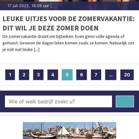
17 juli 2025, 18:05 uur
|
LEUKE UITJES VOOR DE ZOMERVAKANTIE:
DIT WIL JE DEZE ZOMER DOEN
De zomervakantie draait om bijtanken. Even geen volle agenda of
gehaast. Gewoon de dagen laten komen zoals ze komen. Natuurlijk zet
je ook wat leuke [...]
1
2
3
4
5
(current)
6
7
...
20