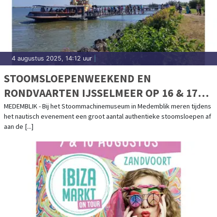
4 augustus 2025, 14:12 uur
|
STOOMSLOEPENWEEKEND EN
RONDVAARTEN IJSSELMEER OP 16 & 17
AUGUSTUS
MEDEMBLIK - Bij het Stoommachinemuseum in Medemblik meren tijdens
het nautisch evenement een groot aantal authentieke stoomsloepen af
aan de [...]