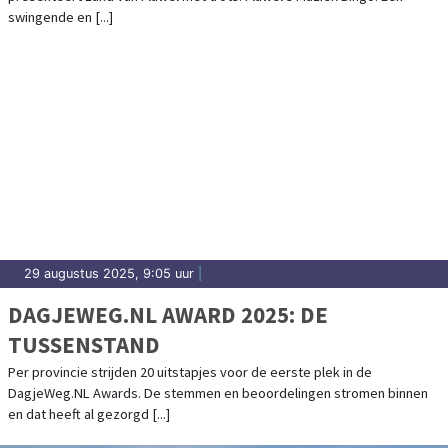
HUISKAMER!
swingende en [...]
29 augustus 2025, 9:05 uur
|
DAGJEWEG.NL AWARD 2025: DE
TUSSENSTAND
Per provincie strijden 20 uitstapjes voor de eerste plek in de
DagjeWeg.NL Awards. De stemmen en beoordelingen stromen binnen
en dat heeft al gezorgd [...]