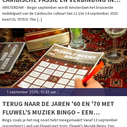
AMSTERDAM – 12 T/M 14 SEPTEMBER
AMSTERDAM – Begin september wordt Amsterdam het bruisende
middelpunt van de Caribische cultuur! Van 12 t/m 14 september 2025
keert EL TETEO: The [...]
1 september 2025, 11:32 uur
|
TERUG NAAR DE JAREN '60 EN '70 MET
FLUWEL’S MUZIEK BINGO – EEN
NOSTALGISCH FEESTJE IN OMA’S
Bingo zoals je het nog nooit hebt meegemaakt! Vanaf 13 september
presenteert Land van Fluwel met trots: Fluwel’s Muziek Bingo. Een