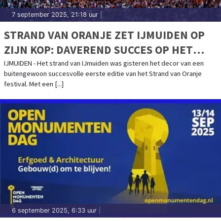
7 september 2025, 21:18 uur
|
STRAND VAN ORANJE ZET IJMUIDEN OP
ZIJN KOP: DAVEREND SUCCES OP HET
STRAND SMAAKT NAAR MEER, EDITIE 2026
IJMUIDEN - Het strand van IJmuiden was gisteren het decor van een
buitengewoon succesvolle eerste editie van het Strand van Oranje
AANGEKONDIGD
festival. Met een [...]
6 september 2025, 6:33 uur
|