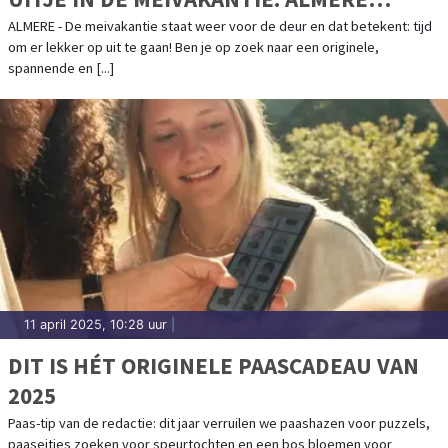
UNDERGROUND
ALMERE - De meivakantie staat weer voor de deur en dat betekent: tijd
om er lekker op uit te gaan! Ben je op zoek naar een originele,
spannende en [...]
11 april 2025, 10:28 uur
|
DIT IS HÉT ORIGINELE PAASCADEAU VAN
2025
Paas-tip van de redactie: dit jaar verruilen we paashazen voor puzzels,
paaseitjes zoeken voor speurtochten en een bos bloemen voor