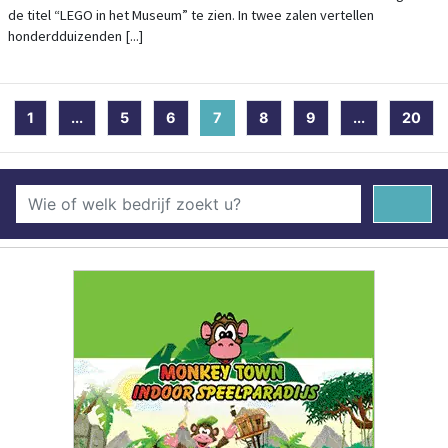
de titel “LEGO in het Museum” te zien. In twee zalen vertellen
honderdduizenden [...]
1
...
5
6
7
(current)
8
9
...
20