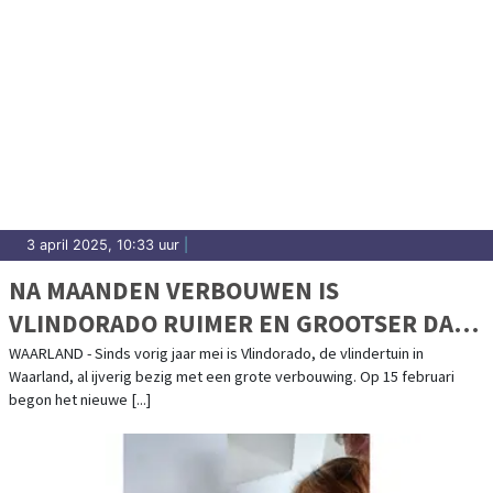
3 april 2025, 10:33 uur
|
NA MAANDEN VERBOUWEN IS
VLINDORADO RUIMER EN GROOTSER DAN
OOIT
WAARLAND - Sinds vorig jaar mei is Vlindorado, de vlindertuin in
Waarland, al ijverig bezig met een grote verbouwing. Op 15 februari
begon het nieuwe [...]