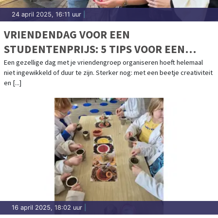
24 april 2025, 16:11 uur
|
VRIENDENDAG VOOR EEN
STUDENTENPRIJS: 5 TIPS VOOR EEN
ONVERGETELIJK UITJE
Een gezellige dag met je vriendengroep organiseren hoeft helemaal
niet ingewikkeld of duur te zijn. Sterker nog: met een beetje creativiteit
en [...]
16 april 2025, 18:02 uur
|