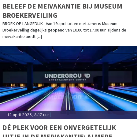
BELEEF DE MEIVAKANTIE BIJ MUSEUM
BROEKERVEILING
BROEK OP LANGEDIJK - Van 19 april tot en met 4 mei is Museum
BroekerVeiling dagelijks geopend van 10.00 tot 17.00 uur. Tijdens de
meivakantie biedt [...]
12 april 2025, 8:17 uur
|
DÉ PLEK VOOR EEN ONVERGETELIJK
UITJE IN DE MEIVAKANTIE: ALMERE