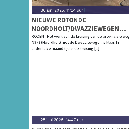
30 juni 2025, 11:24 uur
|
NIEUWE ROTONDE
NOORDHOLT/DWAZZIEWEGEN
OPEN
RODEN - Het werk aan de kruising van de provinciale we
N372 (Noordholt) met de Dwazziewegen is klaar. In
anderhalve maand tijd is de kruising [...]
25 juni 2025, 14:47 uur
|