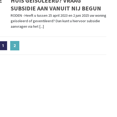
E
HUIS GEÏSOLEERD? VRAAG
SUBSIDIE AAN VANUIT NIJ BEGUN
RODEN - Heeft u tussen 25 april 2023 en 2 juni 2025 uw woning
geïsoleerd of geventileerd? Dan kunt u hiervoor subsidie
aanvragen via het [...]
1
2
(current)