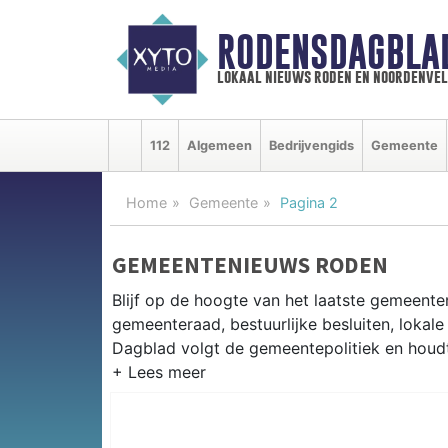
RODENSDAGBLA
lokaal nieuws roden en noordenve
112
Algemeen
Bedrijvengids
Gemeente
Home
Gemeente
Pagina 2
GEMEENTENIEUWS RODEN
Blijf op de hoogte van het laatste gemeente
gemeenteraad, bestuurlijke besluiten, lokale
Dagblad volgt de gemeentepolitiek en houdt 
GEMEENTE RODEN
Van woningbouwplannen in Roden en het beh