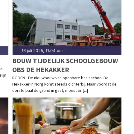
beleid in Noordenveld. Hier vind je het complete
16 juli 2025, 11:04 uur
|
BOUW TIJDELIJK SCHOOLGEBOUW
OBS DE HEKAKKER
de
lijn
RODEN - De nieuwbouw van openbare basisschool De
Hekakker in Norg komt steeds dichterbij. Maar voordat de
eerste paal de grond in gaat, moest er [...]