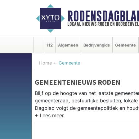
RODENSDAGBLA
lokaal nieuws roden en noordenve
112
Algemeen
Bedrijvengids
Gemeente
Home
Gemeente
GEMEENTENIEUWS RODEN
Blijf op de hoogte van het laatste gemeente
gemeenteraad, bestuurlijke besluiten, lokale
Dagblad volgt de gemeentepolitiek en houdt 
GEMEENTE RODEN
Van woningbouwplannen in Roden en het beh