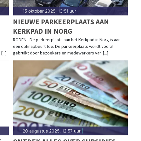
15 oktober 2025, 13:51 uur
|
NIEUWE PARKEERPLAATS AAN
KERKPAD IN NORG
RODEN - De parkeerplaats aan het Kerkpad in Norg is aan
een opknapbeurt toe. De parkeerplaats wordt vooral
...]
gebruikt door bezoekers en medewerkers van [...]
20 augustus 2025, 12:57 uur
|