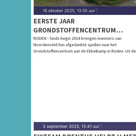
15 oktober 2025, 13:55 uur
|
EERSTE JAAR
GRONDSTOFFENCENTRUM
NOORDENVELD GROOT SUCCES
RODEN - Sinds begin 2024 brengen inwoners van
Noordenveld hun afgedankte spullen naar het
Grondstoffencentrum aan de Ekkelkamp in Roden. Uit de [
3 september 2025, 13:41 uur
|