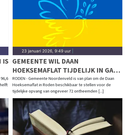
beleid in Noordenveld. Hier vind je het complete
23 januari 2026, 9:49 uur
|
 IS
GEMEENTE WIL DAAN
HOEKSEMAFLAT TIJDELIJK IN GAAN
ZETTEN VOOR OPVANG
96,6
RODEN - Gemeente Noordenveld is van plan om de Daan
helft
Hoeksemaflat in Roden beschikbaar te stellen voor de
OEKRAÏNERS
tijdelijke opvang van ongeveer 72 ontheemden [...]