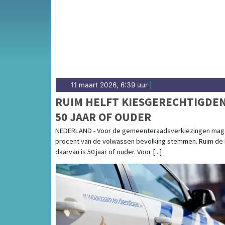
besluiten over bereikbaarheid en agrarisch 
overzicht van gemeentenieuws in Roden.
11 maart 2026, 6:39 uur
|
RUIM HELFT KIESGERECHTIGDEN
50 JAAR OF OUDER
NEDERLAND - Voor de gemeenteraadsverkiezingen mag 
procent van de volwassen bevolking stemmen. Ruim de 
daarvan is 50 jaar of ouder. Voor [...]