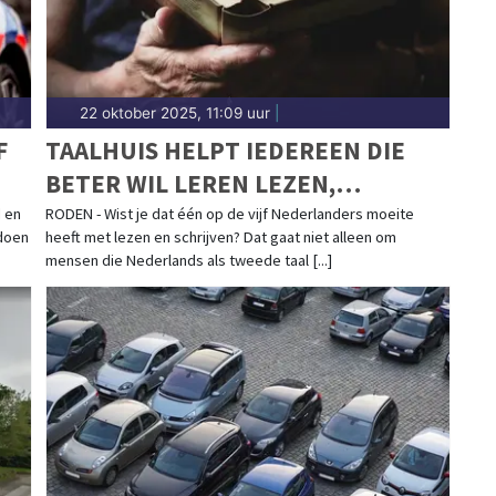
22 oktober 2025, 11:09 uur
|
F
TAALHUIS HELPT IEDEREEN DIE
BETER WIL LEREN LEZEN,
SCHRIJVEN OF REKENEN
d en
RODEN - Wist je dat één op de vijf Nederlanders moeite
doen
heeft met lezen en schrijven? Dat gaat niet alleen om
mensen die Nederlands als tweede taal [...]