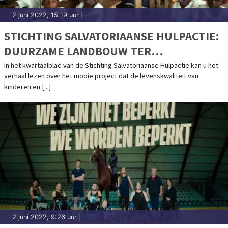
2 juni 2022, 15:19 uur
|
STICHTING SALVATORIAANSE HULPACTIE:
DUURZAME LANDBOUW TER
BESCHERMING VAN HET REGENWOUD
In het kwartaalblad van de Stichting Salvatoriaanse Hulpactie kan u het
verhaal lezen over het mooie project dat de levenskwaliteit van
kinderen en [...]
2 juni 2022, 9:26 uur
|