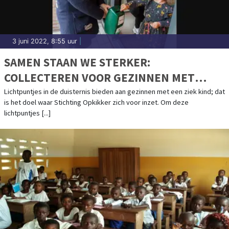
3 juni 2022, 8:55 uur
|
SAMEN STAAN WE STERKER:
COLLECTEREN VOOR GEZINNEN MET
ZIEKE KINDEREN IN NEDERLAND!
Lichtpuntjes in de duisternis bieden aan gezinnen met een ziek kind; dat
is het doel waar Stichting Opkikker zich voor inzet. Om deze
lichtpuntjes [...]