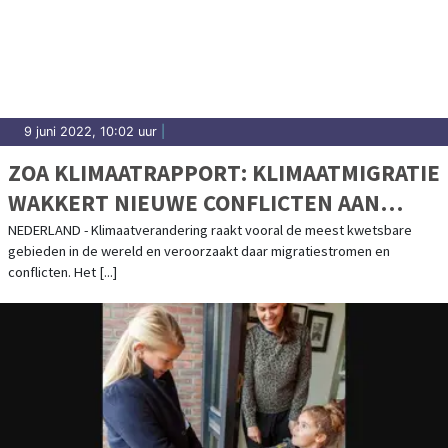
9 juni 2022, 10:02 uur
|
ZOA KLIMAATRAPPORT: KLIMAATMIGRATIE
WAKKERT NIEUWE CONFLICTEN AAN
“MAAK MENSEN KLIMAATWEERBAAR OM
NEDERLAND - Klimaatverandering raakt vooral de meest kwetsbare
gebieden in de wereld en veroorzaakt daar migratiestromen en
SPIRAAL TE DOORBREKEN”
conflicten. Het [...]