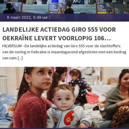
8 maart 2022, 5:49 uur
|
LANDELIJKE ACTIEDAG GIRO 555 VOOR
OEKRAÏNE LEVERT VOORLOPIG 106
MILJOEN EURO OP
HILVERSUM - De landelijke actiedag van Giro 555 voor de slachtoffers
van de oorlog in Oekraïne is maandagavond afgesloten met een bedrag
van ruim [...]