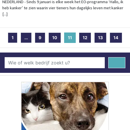
IK HEB KANKER’
NEDERLAND - Sinds 9 januari is elke week het EO-programma ‘Hallo, ik
heb kanker’ te zien waarin vier tieners hun dagelijks leven met kanker
[...]
1
...
9
10
11
(current)
12
13
14