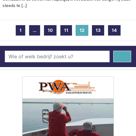
steeds te [...]
1
...
10
11
12
(current)
13
14