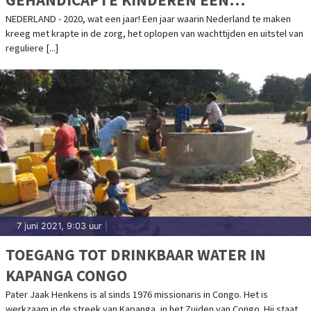
TOEKOMST
NEDERLAND - 2020, wat een jaar! Een jaar waarin Nederland te maken
kreeg met krapte in de zorg, het oplopen van wachttijden en uitstel van
reguliere [...]
7 juni 2021, 9:03 uur
|
TOEGANG TOT DRINKBAAR WATER IN
KAPANGA CONGO
Pater Jaak Henkens is al sinds 1976 missionaris in Congo. Het is
werkzaam in de streek van Kapanga, in het Zuiden van Congo. Hij staat