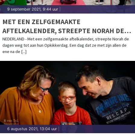
9 september 2021, 9:44 uur
|
MET EEN ZELFGEMAAKTE
AFTELKALENDER, STREEPTE NORAH DE
DAGEN WEG TOT AAN HUN OPKIKKERDAG
NEDERLAND - Met een zelfgemaakte aftelkalender, streepte Norah de
dagen weg tot aan hun Opkikkerdag. Een dag dat ze met zijn allen de
ene na de [...]
6 augustus 2021, 13:04 uur
|