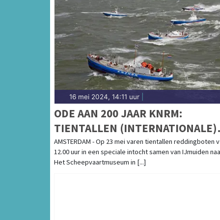
16 mei 2024, 14:11 uur
|
ODE AAN 200 JAAR KNRM:
TIENTALLEN (INTERNATIONALE)
REDDINGBOTEN VAREN OP 23 ME
AMSTERDAM - Op 23 mei varen tientallen reddingboten v
12.00 uur in een speciale intocht samen van IJmuiden naa
VAN IJMUIDEN NAAR HET
Het Scheepvaartmuseum in [...]
SCHEEPVAARTMUSEUM IN
AMSTERDAM