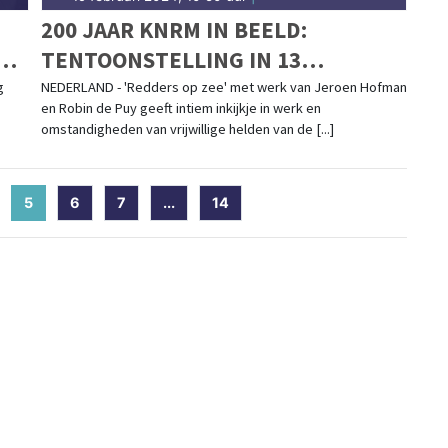
200 JAAR KNRM IN BEELD:
EN
TENTOONSTELLING IN 13
MARITIEME MUSEA DOOR HET HELE
g
NEDERLAND - 'Redders op zee' met werk van Jeroen Hofman
en Robin de Puy geeft intiem inkijkje in werk en
LAND!
omstandigheden van vrijwillige helden van de [...]
5
(current)
6
7
...
14