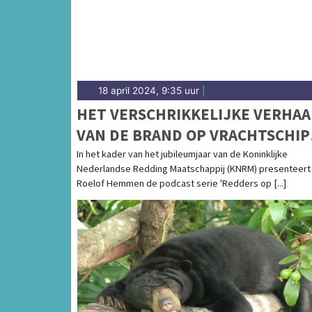
18 april 2024, 9:35 uur
|
HET VERSCHRIKKELIJKE VERHAA
VAN DE BRAND OP VRACHTSCHIP
DE FREMANTLE HIGHWAY KOMT
In het kader van het jubileumjaar van de Koninklijke
Nederlandse Redding Maatschappij (KNRM) presenteert
TOT LEVEN IN DE KNRM-
Roelof Hemmen de podcast serie 'Redders op [...]
PODCASTSERIE