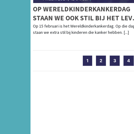
OP WERELDKINDERKANKERDAG
STAAN WE OOK STIL BIJ HET LEV
NÁ KINDERKANKER
Op 15 februari is het Wereldkinderkankerdag. Op die da
staan we extra stil bij kinderen die kanker hebben. [...]
1
2
3
4