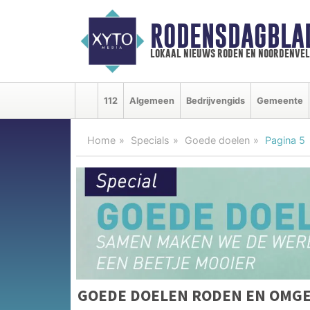
RODENSDAGBLA
lokaal nieuws roden en noordenve
112
Algemeen
Bedrijvengids
Gemeente
Home
Specials
Goede doelen
Pagina 5
GOEDE DOELEN RODEN EN OMG