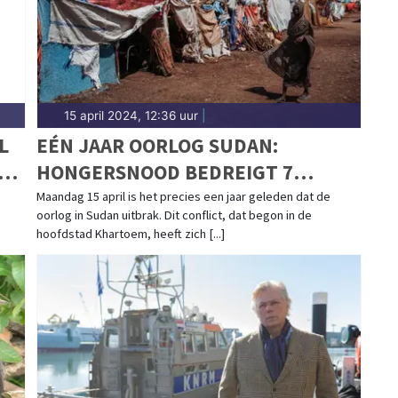
15 april 2024, 12:36 uur
|
L
EÉN JAAR OORLOG SUDAN:
HONGERSNOOD BEDREIGT 7
MILJOEN MENSEN
Maandag 15 april is het precies een jaar geleden dat de
oorlog in Sudan uitbrak. Dit conflict, dat begon in de
hoofdstad Khartoem, heeft zich [...]