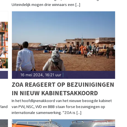
Uiteindelijk mogen drie winnaars een [...]
16 mei 2024, 16:21 uur
|
ZOA REAGEERT OP BEZUINIGINGEN
IN NIEUW KABINETSAKKOORD
In het hoofdlijnenakkoord van het nieuwe beoogde kabinet
rland
van PVV, NSC, VVD en BBB staan forse bezuinigingen op
internationale samenwerking. "ZOA is [...]