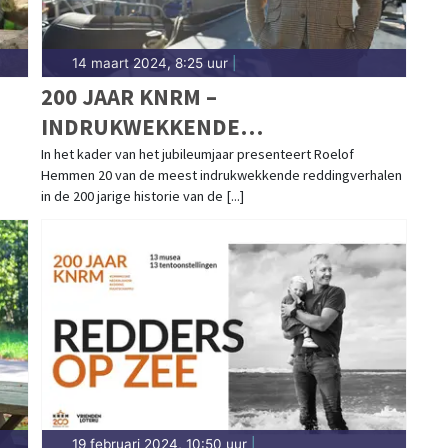
14 maart 2024, 8:25 uur
|
200 JAAR KNRM –
INDRUKWEKKENDE
REDDINGVERHALEN KOMEN TOT
In het kader van het jubileumjaar presenteert Roelof
Hemmen 20 van de meest indrukwekkende reddingverhalen
LEVEN IN PODCASTSERIE MET
in de 200 jarige historie van de [...]
ROELOF HEMMEN
19 februari 2024, 10:50 uur
|