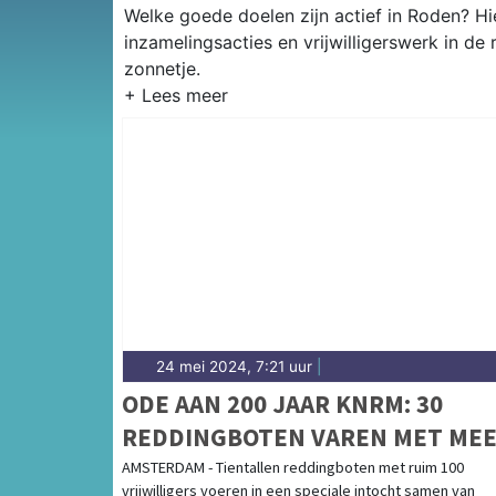
Welke goede doelen zijn actief in Roden? Hie
inzamelingsacties en vrijwilligerswerk in de
zonnetje.
24 mei 2024, 7:21 uur
|
ODE AAN 200 JAAR KNRM: 30
REDDINGBOTEN VAREN MET ME
DAN 100 VRIJWILLIGERS VAN
AMSTERDAM - Tientallen reddingboten met ruim 100
vrijwilligers voeren in een speciale intocht samen van