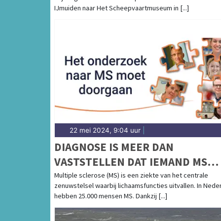
IJMUIDEN NAAR HET
IJmuiden naar Het Scheepvaartmuseum in [...]
SCHEEPVAARTMUSEUM IN
AMSTERDAM
22 mei 2024, 9:04 uur
|
DIAGNOSE IS MEER DAN
VASTSTELLEN DAT IEMAND MS
HEEFT
Multiple sclerose (MS) is een ziekte van het centrale
zenuwstelsel waarbij lichaamsfuncties uitvallen. In Nede
hebben 25.000 mensen MS. Dankzij [...]