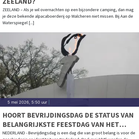
ZEELAND?
ZEELAND – Als je wil overnachten op een bijzondere camping, dan mag
je deze bekende alpacaboerderij op Walcheren niet missen. Bij Aan de
Waterspiegel [...]
5 mei 2026, 5:50 uur
|
HOORT BEVRIJDINGSDAG DE STATUS VAN
BELANGRIJKSTE FEESTDAG VAN HET
JAAR TE KRIJGEN?
NEDERLAND - Bevrijdingsdag is een dag die van groot belang is voor de