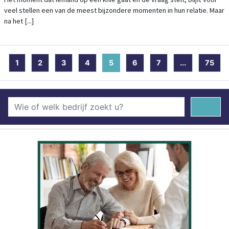
veel stellen een van de meest bijzondere momenten in hun relatie. Maar
na het [...]
1
2
3
4
5
(current)
6
7
...
75