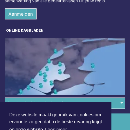
samenvatting van alle gebeurtenissen uit jouw regio.
Aanmelden
ONLINE DAGBLADEN
Overige dagbladen in de regio
Deze website maakt gebruik van cookies om
Algemene voorwaarden
ervoor te zorgen dat u de beste ervaring krijgt
op onze website
Lees meer