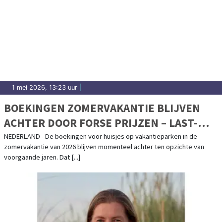
1 mei 2026, 13:23 uur
|
BOEKINGEN ZOMERVAKANTIE BLIJVEN
ACHTER DOOR FORSE PRIJZEN – LAST-
MINUTE EXPLOSIE VERWACHT
NEDERLAND - De boekingen voor huisjes op vakantieparken in de
zomervakantie van 2026 blijven momenteel achter ten opzichte van
voorgaande jaren. Dat [...]