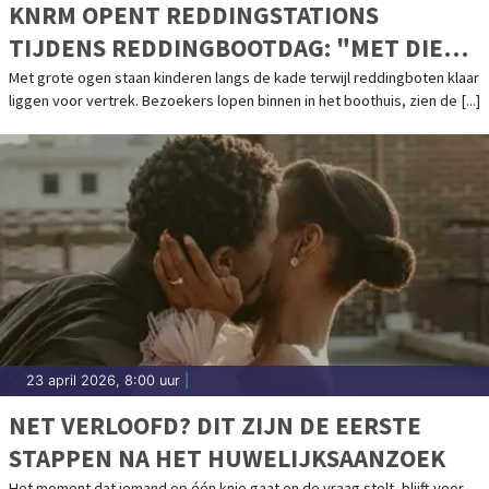
KNRM OPENT REDDINGSTATIONS
TIJDENS REDDINGBOOTDAG: "MET DIE
BOOT OVER DE GOLVEN, DAT VERGEET JE
Met grote ogen staan kinderen langs de kade terwijl reddingboten klaar
liggen voor vertrek. Bezoekers lopen binnen in het boothuis, zien de [...]
NOOIT MEER"
23 april 2026, 8:00 uur
|
NET VERLOOFD? DIT ZIJN DE EERSTE
STAPPEN NA HET HUWELIJKSAANZOEK
Het moment dat iemand op één knie gaat en de vraag stelt, blijft voor