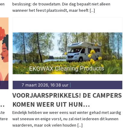
ien
beslissing: de trouwdatum. Die dag bepaalt niet alleen
wanneer het feest plaatsvindt, maar heeft [...]
7 maart 2026, 16:38 uur
|
VOORJAARSPRIKKELS! DE CAMPERS
DE
KOMEN WEER UIT HUN
WINTERSLAAP
ste
Eindelijk hebben we weer eens wat winter gehad met aardig
etere
wat sneeuw en enige vorst, nu zal niet iedereen dit kunnen
waarderen, maar ook velen houden [...]