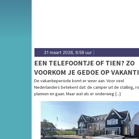
31 maart 2026, 6:59 uur
|
EEN TELEFOONTJE OF TIEN? ZO
VOORKOM JE GEDOE OP VAKANT
MET JE CAMPER
De vakantieperiode komt er weer aan. Voor veel
Nederlanders betekent dat: de camper uit de stalling, r
plannen en gaan. Maar wat als er onderweg [...]