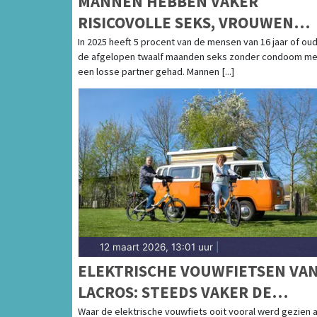
MANNEN HEBBEN VAKER
RISICOVOLLE SEKS, VROUWEN
DOEN VAKER SOA-TEST
In 2025 heeft 5 procent van de mensen van 16 jaar of oud
de afgelopen twaalf maanden seks zonder condoom me
een losse partner gehad. Mannen [...]
12 maart 2026, 13:01 uur
|
ELEKTRISCHE VOUWFIETSEN VA
LACROS: STEEDS VAKER DE
DAGELIJKSE FIETS
Waar de elektrische vouwfiets ooit vooral werd gezien a