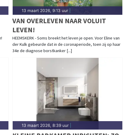
13 maart 2026, 9:13 uur
|
VAN OVERLEVEN NAAR VOLUIT
LEVEN!
n!
HEEMSKERK - Soms breekt het leven je open. Voor Eline van
der Kulk gebeurde dat in de coronaperiode, toen zij op haar
34e de diagnose borstkanker [...]
13 maart 2026, 8:39 uur
|