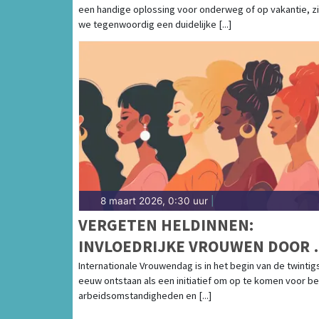
een handige oplossing voor onderweg of op vakantie, z
we tegenwoordig een duidelijke [...]
8 maart 2026, 0:30 uur
|
VERGETEN HELDINNEN:
INVLOEDRIJKE VROUWEN DOOR 
EEUWEN HEEN
Internationale Vrouwendag is in het begin van de twintig
eeuw ontstaan als een initiatief om op te komen voor b
arbeidsomstandigheden en [...]