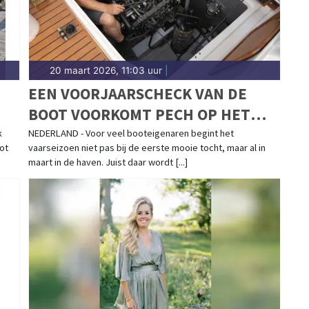
20 maart 2026, 11:03 uur
|
EEN VOORJAARSCHECK VAN DE
BOOT VOORKOMT PECH OP HET
WATER
k
NEDERLAND - Voor veel booteigenaren begint het
ot
vaarseizoen niet pas bij de eerste mooie tocht, maar al in
maart in de haven. Juist daar wordt [...]