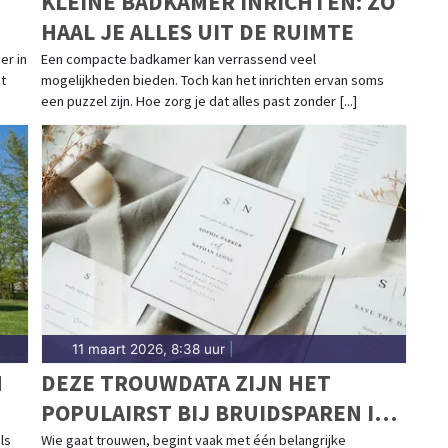
KLEINE BADKAMER INRICHTEN: ZO
HAAL JE ALLES UIT DE RUIMTE
er in
Een compacte badkamer kan verrassend veel
t
mogelijkheden bieden. Toch kan het inrichten ervan soms
een puzzel zijn. Hoe zorg je dat alles past zonder [...]
11 maart 2026, 8:38 uur
|
N
DEZE TROUWDATA ZIJN HET
POPULAIRST BIJ BRUIDSPAREN IN
2026, 2027 EN 2028
ls
Wie gaat trouwen, begint vaak met één belangrijke