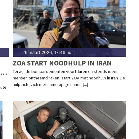
26 maart 2026, 17:46 uur
|
ZOA START NOODHULP IN IRAN
IE
Terwijl de bombardementen voortduren en steeds meer
mensen ontheemd raken, start ZOA met noodhulp in Iran. De
hulp richt zich met name op gezinnen [...]
oute