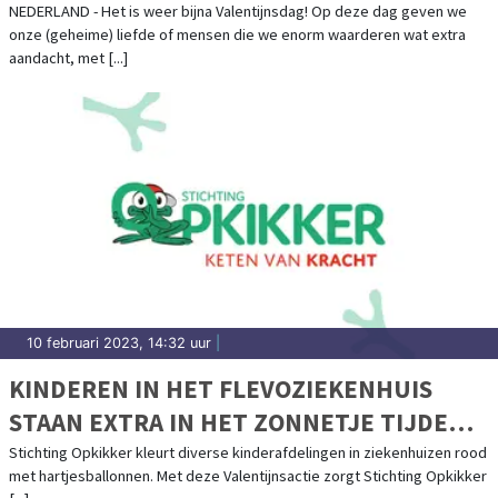
NEDERLAND - Het is weer bijna Valentijnsdag! Op deze dag geven we
onze (geheime) liefde of mensen die we enorm waarderen wat extra
aandacht, met [...]
10 februari 2023, 14:32 uur
|
KINDEREN IN HET FLEVOZIEKENHUIS
STAAN EXTRA IN HET ZONNETJE TIJDENS
VALENTIJNSDAG
Stichting Opkikker kleurt diverse kinderafdelingen in ziekenhuizen rood
met hartjesballonnen. Met deze Valentijnsactie zorgt Stichting Opkikker