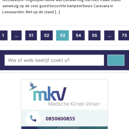
aanwezig op de zeer goed bezochte kampeerbeurs Caravana in
Leeuwarden. Met op de stand [...]
1
...
51
52
53
(current)
54
55
...
75