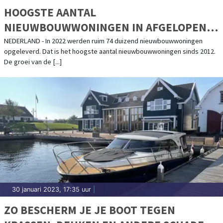
HOOGSTE AANTAL
NIEUWBOUWWONINGEN IN AFGELOPEN
DECENNIUM
NEDERLAND - In 2022 werden ruim 74 duizend nieuwbouwwoningen
opgeleverd. Dat is het hoogste aantal nieuwbouwwoningen sinds 2012.
De groei van de [...]
30 januari 2023, 17:35 uur
|
ZO BESCHERM JE JE BOOT TEGEN