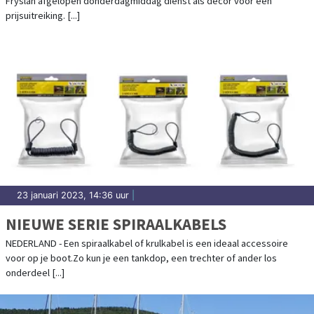
Fryslân afgelopen donderdagmiddag dienst als decor voor een
prijsuitreiking. [...]
23 januari 2023, 14:36 uur
|
NIEUWE SERIE SPIRAALKABELS
NEDERLAND - Een spiraalkabel of krulkabel is een ideaal accessoire
voor op je boot.Zo kun je een tankdop, een trechter of ander los
onderdeel [...]