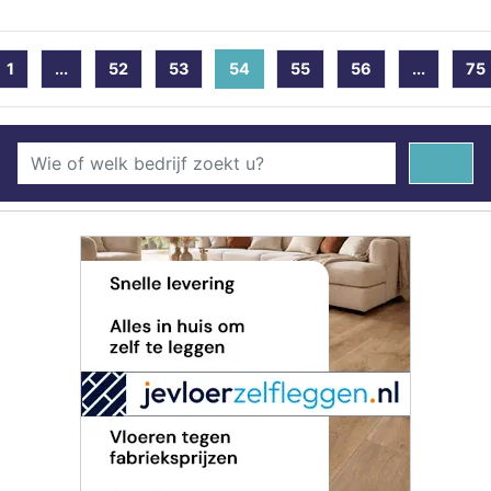
1
...
52
53
54
(current)
55
56
...
75