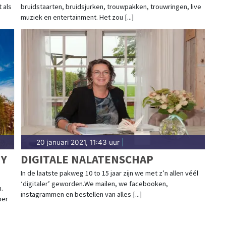
 als
bruidstaarten, bruidsjurken, trouwpakken, trouwringen, live
muziek en entertainment. Het zou [...]
20 januari 2021, 11:43 uur
|
NY
DIGITALE NALATENSCHAP
In de laatste pakweg 10 to 15 jaar zijn we met z’n allen véél
‘digitaler’ geworden.We mailen, we facebooken,
.
instagrammen en bestellen van alles [...]
per