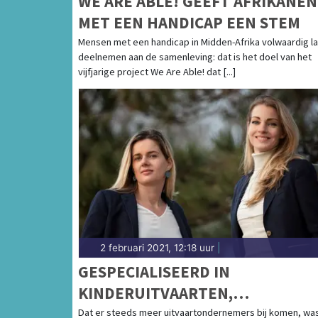
WE ARE ABLE! GEEFT AFRIKANEN
MET EEN HANDICAP EEN STEM
Mensen met een handicap in Midden-Afrika volwaardig l
deelnemen aan de samenleving: dat is het doel van het
vijfjarige project We Are Able! dat [...]
2 februari 2021, 12:18 uur
|
GESPECIALISEERD IN
KINDERUITVAARTEN,
VERNIEUWERS BINNEN DE
Dat er steeds meer uitvaartondernemers bij komen, was