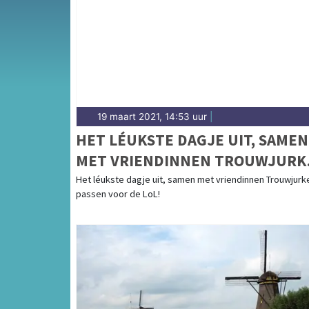
19 maart 2021, 14:53 uur
|
HET LÉUKSTE DAGJE UIT, SAMEN
MET VRIENDINNEN TROUWJURK
PASSEN VOOR DE LOL!
Het léukste dagje uit, samen met vriendinnen Trouwjurk
passen voor de LoL!