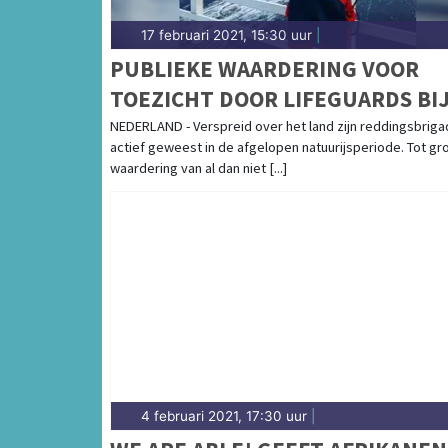
17 februari 2021, 15:30 uur
|
PUBLIEKE WAARDERING VOOR
TOEZICHT DOOR LIFEGUARDS BI
GEVAARLIJKE IJSCONDITIES
NEDERLAND - Verspreid over het land zijn reddingsbrig
actief geweest in de afgelopen natuurijsperiode. Tot gr
waardering van al dan niet [...]
4 februari 2021, 17:30 uur
|