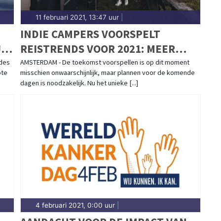
11 februari 2021, 13:47 uur
|
INDIE CAMPERS VOORSPELT
J
REISTRENDS VOOR 2021: MEER
FLEXIBELE EN AUTHENTIEKE
ades
AMSTERDAM - De toekomst voorspellen is op dit moment
ote
misschien onwaarschijnlijk, maar plannen voor de komende
REISERVARINGEN ONDERWEG
dagen is noodzakelijk. Nu het unieke [...]
4 februari 2021, 0:00 uur
|