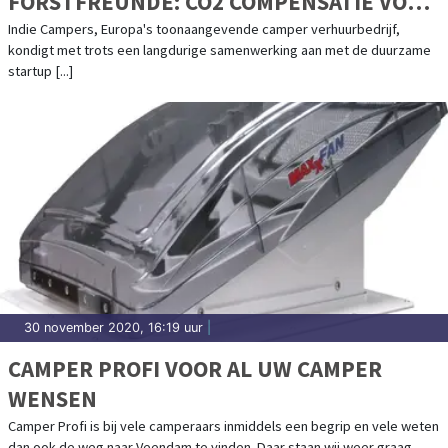
FORSTFREUNDE: CO2 COMPENSATIE VOOR
JE ROADTRIP DOOR HET PLANTEN VAN
Indie Campers, Europa's toonaangevende camper verhuurbedrijf,
kondigt met trots een langdurige samenwerking aan met de duurzame
BOMEN
startup [...]
30 november 2020, 16:19 uur
|
CAMPER PROFI VOOR AL UW CAMPER
WENSEN
Camper Profi is bij vele camperaars inmiddels een begrip en vele weten
dan ook de weg naar Veendam te vinden. Daar staan wij weer graag