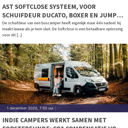
AST SOFTCLOSE SYSTEEM, VOOR
SCHUIFDEUR DUCATO, BOXER EN JUMPER
>2006
De schuifdeur van een buscamper heeft eigenlijk maar één nadeel: hij
maakt lawaai als je hem sluit. De Softclose is een betaalbare oplossing
voor dit [...]
1 december 2020, 7:50 uur
|
INDIE CAMPERS WERKT SAMEN MET