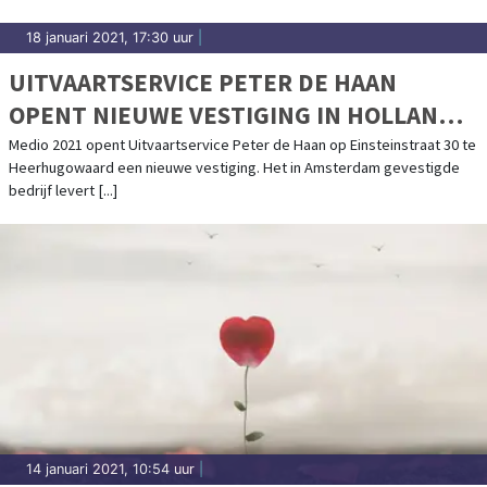
18 januari 2021, 17:30 uur
|
UITVAARTSERVICE PETER DE HAAN
OPENT NIEUWE VESTIGING IN HOLLANDS
KROON!
Medio 2021 opent Uitvaartservice Peter de Haan op Einsteinstraat 30 te
Heerhugowaard een nieuwe vestiging. Het in Amsterdam gevestigde
bedrijf levert [...]
14 januari 2021, 10:54 uur
|