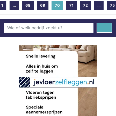
1
...
68
69
70
(current)
71
72
...
75