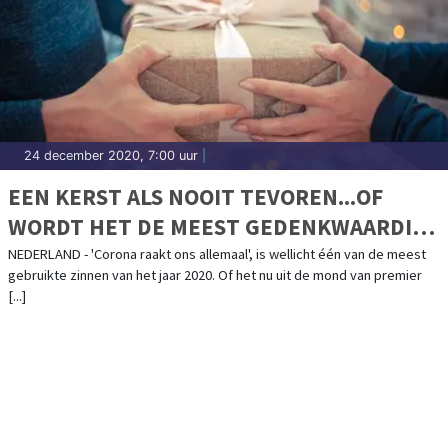
24 december 2020, 7:00 uur
|
EEN KERST ALS NOOIT TEVOREN...OF
WORDT HET DE MEEST GEDENKWAARDIGE
KERST OOIT?
NEDERLAND - 'Corona raakt ons allemaal', is wellicht één van de meest
gebruikte zinnen van het jaar 2020. Of het nu uit de mond van premier
[...]