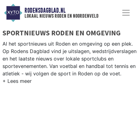
RODENSDAGBLAD.NL
lokaal nieuws roden en noordenveld
SPORTNIEUWS RODEN EN OMGEVING
Al het sportnieuws uit Roden en omgeving op een plek.
Op Rodens Dagblad vind je uitslagen, wedstrijdverslagen
en het laatste nieuws over lokale sportclubs en
sportevenementen. Van voetbal en handbal tot tennis en
atletiek - wij volgen de sport in Roden op de voet.
LOKALE SPORT RODEN
Van VV Roden en SV Peize tot fietsen door het Drentse
landschap en wandelen in het Fochteloerveen — sport in
Roden past bij de Drentse natuur. Blijf op de hoogte van
alle sportieve uitslagen en prestaties in Roden.