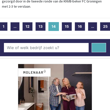
gezorgd door in de tweede ronde van de KNVB-beker FC Groningen
met 2-3 te verslaan.
1
...
12
13
14
(current)
15
16
...
25