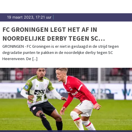
19 maart 2023, 17:21 uur
|
FC GRONINGEN LEGT HET AF IN
NOORDELIJKE DERBY TEGEN SC
HEERENVEEN
GRONINGEN - FC Groningen is er niet in geslaagd in de strijd tegen
degradatie punten te pakken in de noordelijke derby tegen SC
Heerenveen. De [...]