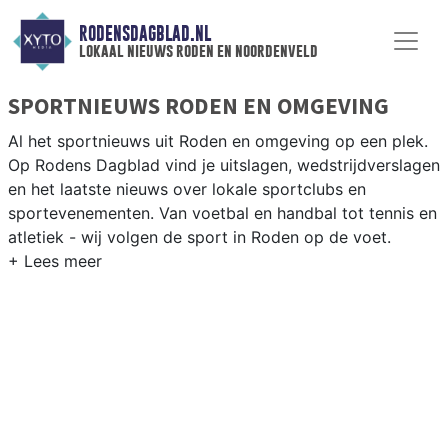
RODENSDAGBLAD.NL
lokaal nieuws roden en noordenveld
SPORTNIEUWS RODEN EN OMGEVING
Al het sportnieuws uit Roden en omgeving op een plek.
Op Rodens Dagblad vind je uitslagen, wedstrijdverslagen
en het laatste nieuws over lokale sportclubs en
sportevenementen. Van voetbal en handbal tot tennis en
atletiek - wij volgen de sport in Roden op de voet.
LOKALE SPORT RODEN
Van VV Roden en SV Peize tot fietsen door het Drentse
landschap en wandelen in het Fochteloerveen — sport in
Roden past bij de Drentse natuur. Blijf op de hoogte van
alle sportieve uitslagen en prestaties in Roden.