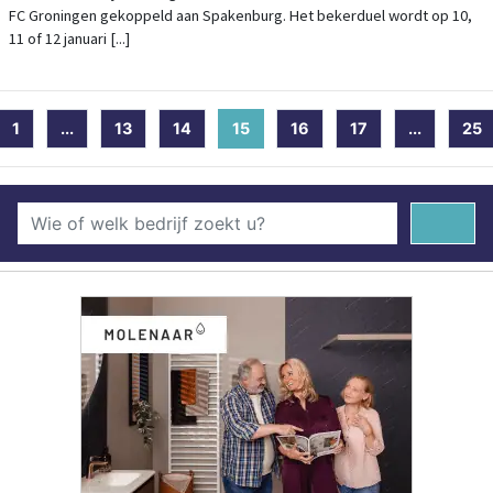
FC Groningen gekoppeld aan Spakenburg. Het bekerduel wordt op 10,
11 of 12 januari [...]
1
...
13
14
15
(current)
16
17
...
25