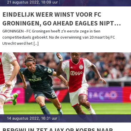
21 augustus 2022, 18:09 uur
|
EINDELIJK WEER WINST VOOR FC
GRONINGEN, GO AHEAD EAGLES NIPT
VERSLAGEN
GRONINGEN - FC Groningen heeft z'n eerste zege in tien
competitieduels geboekt. Na de overwinning van 20 maart bij FC
Utrecht werd het [...]
14 augustus 2022, 16:31 uur
|
BERGWIJN ZET AJAX OP KOERS NAAR