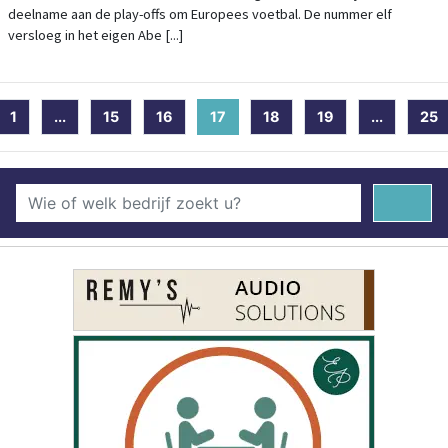
deelname aan de play-offs om Europees voetbal. De nummer elf
versloeg in het eigen Abe [...]
1
...
15
16
17
(current)
18
19
...
25