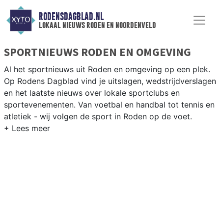
RODENSDAGBLAD.NL
lokaal nieuws roden en noordenveld
SPORTNIEUWS RODEN EN OMGEVING
Al het sportnieuws uit Roden en omgeving op een plek.
Op Rodens Dagblad vind je uitslagen, wedstrijdverslagen
en het laatste nieuws over lokale sportclubs en
sportevenementen. Van voetbal en handbal tot tennis en
atletiek - wij volgen de sport in Roden op de voet.
LOKALE SPORT RODEN
Van VV Roden en SV Peize tot fietsen door het Drentse
landschap en wandelen in het Fochteloerveen — sport in
Roden past bij de Drentse natuur. Blijf op de hoogte van
alle sportieve uitslagen en prestaties in Roden.