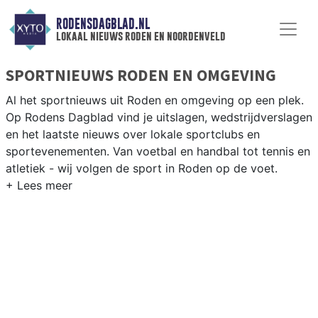
RODENSDAGBLAD.NL
lokaal nieuws roden en noordenveld
SPORTNIEUWS RODEN EN OMGEVING
Al het sportnieuws uit Roden en omgeving op een plek.
Op Rodens Dagblad vind je uitslagen, wedstrijdverslagen
en het laatste nieuws over lokale sportclubs en
sportevenementen. Van voetbal en handbal tot tennis en
atletiek - wij volgen de sport in Roden op de voet.
LOKALE SPORT RODEN
Van VV Roden en SV Peize tot fietsen door het Drentse
landschap en wandelen in het Fochteloerveen — sport in
Roden past bij de Drentse natuur. Blijf op de hoogte van
alle sportieve uitslagen en prestaties in Roden.