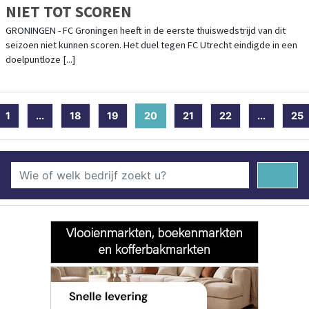
NIET TOT SCOREN
GRONINGEN - FC Groningen heeft in de eerste thuiswedstrijd van dit
seizoen niet kunnen scoren. Het duel tegen FC Utrecht eindigde in een
doelpuntloze [...]
1
...
18
19
20
(current)
21
22
...
25