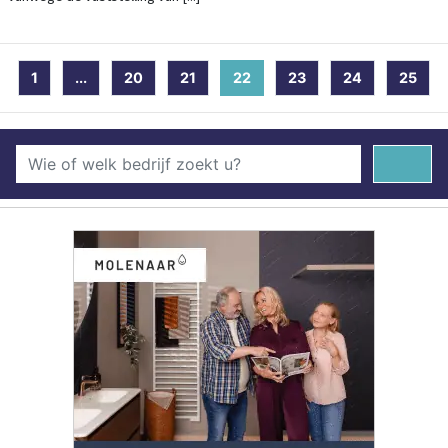
1
...
20
21
22
(current)
23
24
25