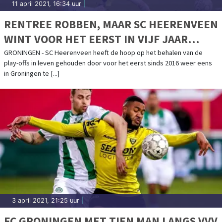
11 april 2021, 16:34 uur
|
RENTREE ROBBEN, MAAR SC HEERENVEEN
WINT VOOR HET EERST IN VIJF JAAR
WEER EENS IN GRONINGEN
GRONINGEN - SC Heerenveen heeft de hoop op het behalen van de
play-offs in leven gehouden door voor het eerst sinds 2016 weer eens
in Groningen te [...]
3 april 2021, 21:25 uur
|
FC GRONINGEN MET TIEN MAN LANGS VVV