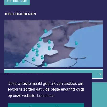
Aanmelden
ONLINE DAGBLADEN
Overige dagbladen in de regio
Deze website maakt gebruik van cookies om
Algemene voorwaarden
ervoor te zorgen dat u de beste ervaring krijgt
op onze website
Lees meer
Disclaimer
Privacy Statement