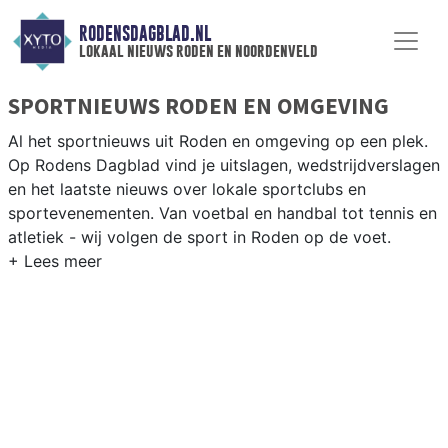
RODENSDAGBLAD.NL
lokaal nieuws roden en noordenveld
SPORTNIEUWS RODEN EN OMGEVING
Al het sportnieuws uit Roden en omgeving op een plek.
Op Rodens Dagblad vind je uitslagen, wedstrijdverslagen
en het laatste nieuws over lokale sportclubs en
sportevenementen. Van voetbal en handbal tot tennis en
atletiek - wij volgen de sport in Roden op de voet.
LOKALE SPORT RODEN
Van VV Roden en SV Peize tot fietsen door het Drentse
landschap en wandelen in het Fochteloerveen — sport in
Roden past bij de Drentse natuur. Blijf op de hoogte van
alle sportieve uitslagen en prestaties in Roden.