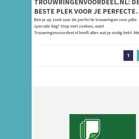
TROUWRINGENVOORDEEL.NL: D
BESTE PLEK VOOR JE PERFECTE
TROUWRINGEN
Ben je op zoek naar de perfecte trouwringen voor jullie
speciale dag? Stop met zoeken, want
Trouwringenvoordeel.nl heeft alles wat je nodig hebt. Met 
1