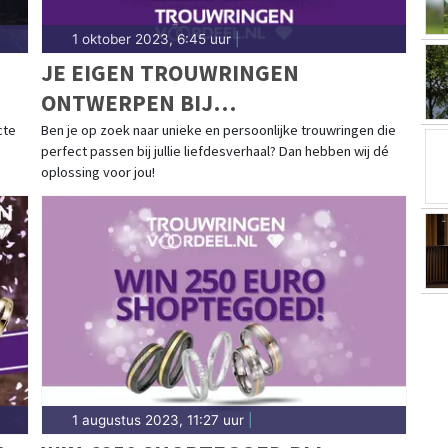
1 oktober 2023, 6:45 uur
|
JE EIGEN TROUWRINGEN
ONTWERPEN BIJ
TROUWRINGENVOORDEEL.NL MET
cte
Ben je op zoek naar unieke en persoonlijke trouwringen die
perfect passen bij jullie liefdesverhaal? Dan hebben wij dé
100 EURO SHOPTEGOED
oplossing voor jou!
1 augustus 2023, 11:27 uur
|