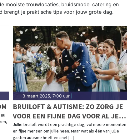
e mooiste trouwlocaties, bruidsmode, catering en
d brengt je praktische tips voor jouw grote dag.
3 maart 2025, 7:00 uur
|
OM
BRUILOFT & AUTISME: ZO ZORG JE
VOOR EEN FIJNE DAG VOOR AL JE
 nu
men,
GASTEN
Jullie bruiloft wordt een prachtige dag, vol mooie momenten
en fijne mensen om jullie heen. Maar wat als één van jullie
gasten autisme heeft en snel [...]