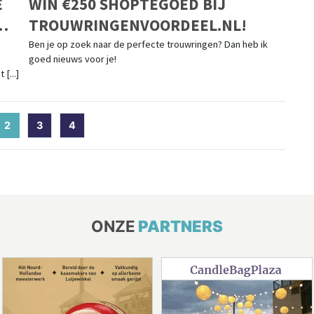
E
WIN €250 SHOPTEGOED BIJ
TROUWRINGENVOORDEEL.NL!
Ben je op zoek naar de perfecte trouwringen? Dan heb ik
goed nieuws voor je!
[...]
2
(current)
3
4
ONZE
PARTNERS