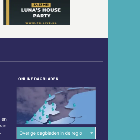
Volgende
ONLINE DAGBLADEN
f en
van
.
Overige dagbladen in de regio