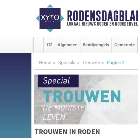
RODENSDAGBLA
lokaal nieuws roden en noordenve
112
Algemeen
Bedrijvengids
Gemeente
Home
Specials
Trouwen
Pagina 2
TROUWEN IN RODEN