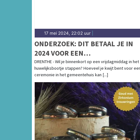
17 mei 2024, 22:02 uur
|
ONDERZOEK: DIT BETAAL JE IN
2024 VOOR EEN
HUWELIJKSCEREMONIE IN
DRENTHE - Wil je binnenkort op een vrijdagmiddag in het
huwelijksbootje stappen? Hoeveel je kwijt bent voor ee
DRENTHE
ceremonie in het gemeentehuis kan [...]