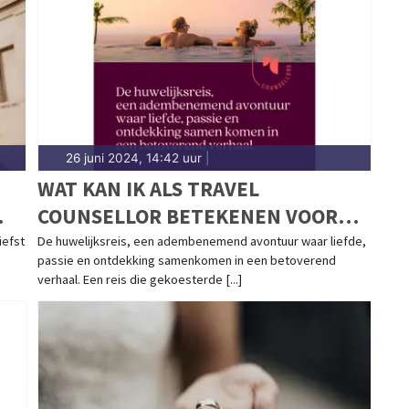
26 juni 2024, 14:42 uur
|
WAT KAN IK ALS TRAVEL
COUNSELLOR BETEKENEN VOOR
JULLIE HUWELIJKSREIS?
iefst
De huwelijksreis, een adembenemend avontuur waar liefde,
passie en ontdekking samenkomen in een betoverend
verhaal. Een reis die gekoesterde [...]