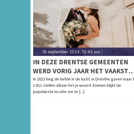
18 september 2024, 12:43 uur
|
IN DEZE DRENTSE GEMEENTEN
WERD VORIG JAAR HET VAAKST
GETROUWD
In 2023 hing de liefde in de lucht: in Drenthe gaven maar l
1.611 stellen elkaar het ja-woord. Emmen blijkt de
populairste locatie om te [...]