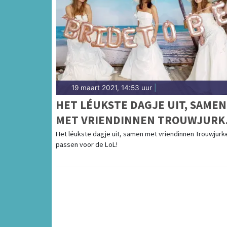
19 maart 2021, 14:53 uur
|
HET LÉUKSTE DAGJE UIT, SAMEN
MET VRIENDINNEN TROUWJURK
PASSEN VOOR DE LOL!
Het léukste dagje uit, samen met vriendinnen Trouwjurk
passen voor de LoL!