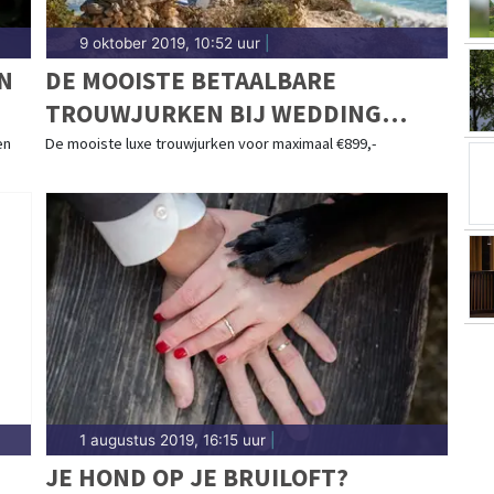
9 oktober 2019, 10:52 uur
|
N
DE MOOISTE BETAALBARE
TROUWJURKEN BIJ WEDDING
COMPANY BRUIDSWINKELS
en
De mooiste luxe trouwjurken voor maximaal €899,-
1 augustus 2019, 16:15 uur
|
JE HOND OP JE BRUILOFT?