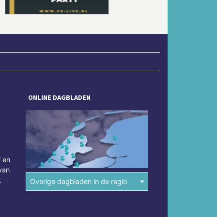
ONLINE DAGBLADEN
f en
van
.
Overige dagbladen in de regio