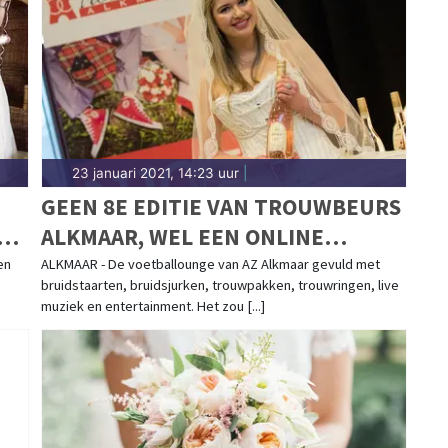
23 januari 2021, 14:23 uur
|
GEEN 8E EDITIE VAN TROUWBEURS
EN
ALKMAAR, WEL EEN ONLINE
ALTERNATIEF
en
ALKMAAR - De voetballounge van AZ Alkmaar gevuld met
bruidstaarten, bruidsjurken, trouwpakken, trouwringen, live
muziek en entertainment. Het zou [...]