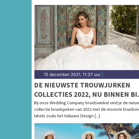
15 december 2021, 11:37 uur
|
DE NIEUWSTE TROUWJURKEN
COLLECTIES 2022, NU BINNEN BI
DE WEDDING COMPANY!
Bij onze Wedding Company bruidswinkel vind je de nieu
collectie bruidsjurken van 2022 met de mooiste bruids
labels zoals het Italiaans Design [...]