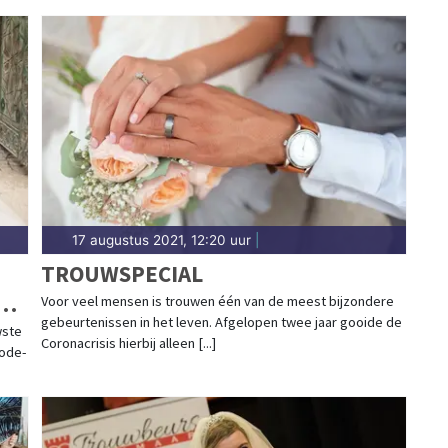
TROUWRINGEN!
17 augustus 2021, 12:20 uur
|
TROUWSPECIAL
J
Voor veel mensen is trouwen één van de meest bijzondere
gebeurtenissen in het leven. Afgelopen twee jaar gooide de
wste
Coronacrisis hierbij alleen [...]
mode-