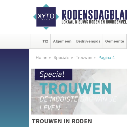
RODENSDAGBLA
lokaal nieuws roden en noordenve
112
Algemeen
Bedrijvengids
Gemeente
Home
Specials
Trouwen
Pagina 4
TROUWEN IN RODEN