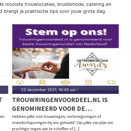
e mooiste trouwlocaties, bruidsmode, catering en
d brengt je praktische tips voor jouw grote dag.
23 december 2021, 16:45 uur
|
T
TROUWRINGENVOORDEEL.NL IS
GENOMINEERD VOOR DE
TOPTROUWBEDRIJVEN AWARDS
gen
Hebben jullie ooit trouwringen, verlovingsringen of
vriendschapsringen bij ons gehaald? Zijn jullie van plan om
2021/2022 IN DE CATEGORIE
prachtige ringen aan te schaffen of [...]