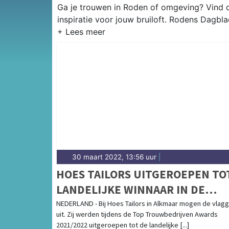
Ga je trouwen in Roden of omgeving? Vind d
inspiratie voor jouw bruiloft. Rodens Dagbla
30 maart 2022, 13:56 uur
|
HOES TAILORS UITGEROEPEN TO
LANDELIJKE WINNAAR IN DE
CATEGORIE TROUWPAKKEN!
NEDERLAND - Bij Hoes Tailors in Alkmaar mogen de vlag
uit. Zij werden tijdens de Top Trouwbedrijven Awards
2021/2022 uitgeroepen tot de landelijke [...]