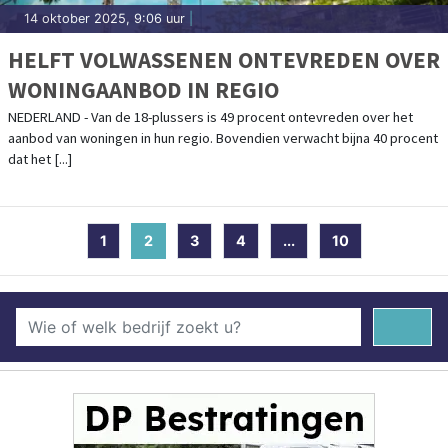
14 oktober 2025, 9:06 uur
|
HELFT VOLWASSENEN ONTEVREDEN OVER
WONINGAANBOD IN REGIO
NEDERLAND - Van de 18-plussers is 49 procent ontevreden over het
aanbod van woningen in hun regio. Bovendien verwacht bijna 40 procent
dat het [...]
1
2
(current)
3
4
...
10