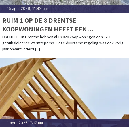
15 april 2026, 11:42 uur
|
RUIM 1 OP DE 8 DRENTSE
KOOPWONINGEN HEEFT EEN
WARMTEPOMP
DRENTHE - In Drenthe hebben al 19.020 koopwoningen een ISDE
gesubsidieerde warmtepomp. Deze duurzame regeling was ook vorig
jaar onverminderd [...]
1 april 2026, 7:17 uur
|