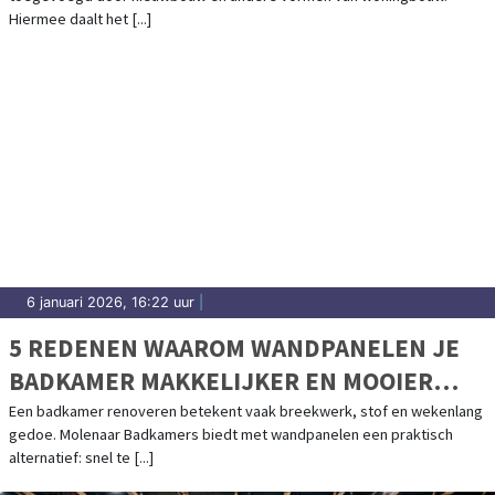
Hiermee daalt het [...]
6 januari 2026, 16:22 uur
|
5 REDENEN WAAROM WANDPANELEN JE
BADKAMER MAKKELIJKER EN MOOIER
MAKEN
Een badkamer renoveren betekent vaak breekwerk, stof en wekenlang
gedoe. Molenaar Badkamers biedt met wandpanelen een praktisch
alternatief: snel te [...]