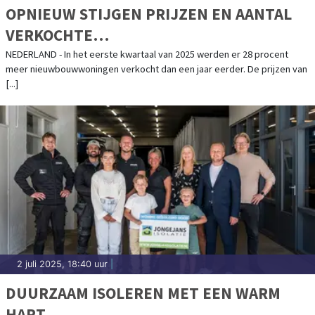
OPNIEUW STIJGEN PRIJZEN EN AANTAL
VERKOCHTE
NIEUWBOUWKOOPWONINGEN
NEDERLAND - In het eerste kwartaal van 2025 werden er 28 procent
meer nieuwbouwwoningen verkocht dan een jaar eerder. De prijzen van
[...]
2 juli 2025, 18:40 uur
|
DUURZAAM ISOLEREN MET EEN WARM
HART