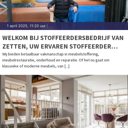
1 april 2025, 11:20 uur
|
WELKOM BIJ STOFFEERDERSBEDRIJF VAN
ZETTEN, UW ERVAREN STOFFEERDER
SINDS 1938
Wij bieden betaalbaar vakmanschap in meubelstoffering,
meubelrestauratie, onderhoud en reparatie. Of het nu gaat om
klassieke of moderne meubels, van [...]