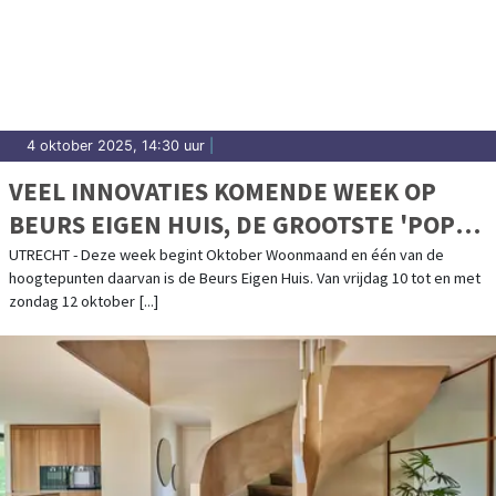
4 oktober 2025, 14:30 uur
|
VEEL INNOVATIES KOMENDE WEEK OP
BEURS EIGEN HUIS, DE GROOTSTE 'POP
UP SHOP' VOOR WONEN, BOUWEN EN
UTRECHT - Deze week begint Oktober Woonmaand en één van de
hoogtepunten daarvan is de Beurs Eigen Huis. Van vrijdag 10 tot en met
VERBOUWEN
zondag 12 oktober [...]