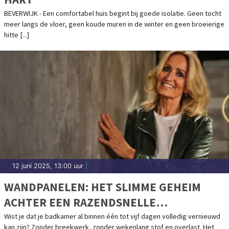
BEVERWIJK - Een comfortabel huis begint bij goede isolatie. Geen tocht
meer langs de vloer, geen koude muren in de winter en geen broeierige
hitte [...]
12 juni 2025, 13:00 uur
|
WANDPANELEN: HET SLIMME GEHEIM
ACHTER EEN RAZENDSNELLE
BADKAMERRENOVATIE
Wist je dat je badkamer al binnen één tot vijf dagen volledig vernieuwd
kan zijn? Zonder breekwerk, zonder wekenlang stof en overlast. Het