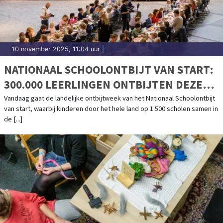
10 november 2025, 11:04 uur
|
NATIONAAL SCHOOLONTBIJT VAN START:
300.000 LEERLINGEN ONTBIJTEN DEZE
WEEK DOOR HET HELE LAND SAMEN OP
Vandaag gaat de landelijke ontbijtweek van het Nationaal Schoolontbijt
van start, waarbij kinderen door het hele land op 1.500 scholen samen in
SCHOOL
de [...]