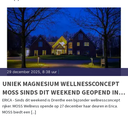
29 december 2025, 8:38 uur
|
UNIEK MAGNESIUM WELLNESSCONCEPT
MOSS SINDS DIT WEEKEND GEOPEND IN
DRENTHE
ERICA - Sinds dit weekend is Drenthe een bijzonder wellnessconcept
rijker. MOSS Wellness opende op 27 december haar deuren in Erica.
MOSS biedt een [...]