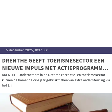
5 december 2025, 8:37 uur
|
DRENTHE GEEFT TOERISMESECTOR EEN
NIEUWE IMPULS MET ACTIEPROGRAMMA
VOOR DE TOEKOMST
DRENTHE - Ondernemers in de Drentse recreatie- en toerismesector
kunnen de komende drie jaar gebruikmaken van extra ondersteuning via
het [...]