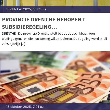
15 oktober 2025, 16:01 uur
|
PROVINCIE DRENTHE HEROPENT
SUBSIDIEREGELING
ENERGIEBESPARENDE
DRENTHE - De provincie Drenthe stelt budget beschikbaar voor
woningeigenaren die hun woning willen isoleren. De regeling werd in juli
ISOLATIEMAATREGELEN
2025 tijdelijk [...]
15 oktober 2025, 7:01 uur
|