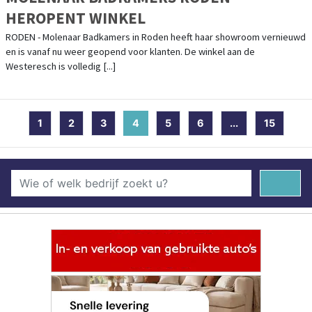
HEROPENT WINKEL
RODEN - Molenaar Badkamers in Roden heeft haar showroom vernieuwd
en is vanaf nu weer geopend voor klanten. De winkel aan de
Westeresch is volledig [...]
1
2
3
4
(current)
5
6
...
15