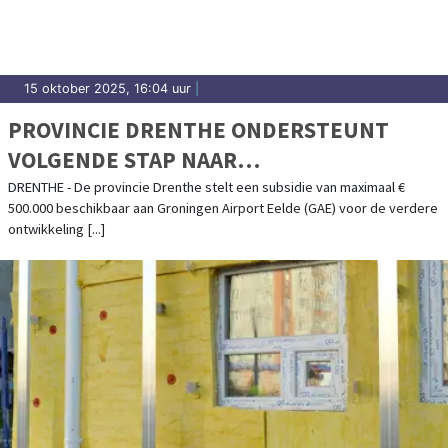
15 oktober 2025, 16:04 uur
|
PROVINCIE DRENTHE ONDERSTEUNT
VOLGENDE STAP NAAR
WATERSTOFINFRASTRUCTUUR OP
DRENTHE - De provincie Drenthe stelt een subsidie van maximaal €
500.000 beschikbaar aan Groningen Airport Eelde (GAE) voor de verdere
GRONINGEN AIRPORT EELDE
ontwikkeling [...]