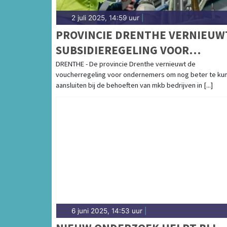
2 juli 2025, 14:59 uur
|
PROVINCIE DRENTHE VERNIEUW
SUBSIDIEREGELING VOOR
ONDERNEMERS
DRENTHE - De provincie Drenthe vernieuwt de
voucherregeling voor ondernemers om nog beter te ku
aansluiten bij de behoeften van mkb bedrijven in [...]
6 juni 2025, 14:53 uur
|