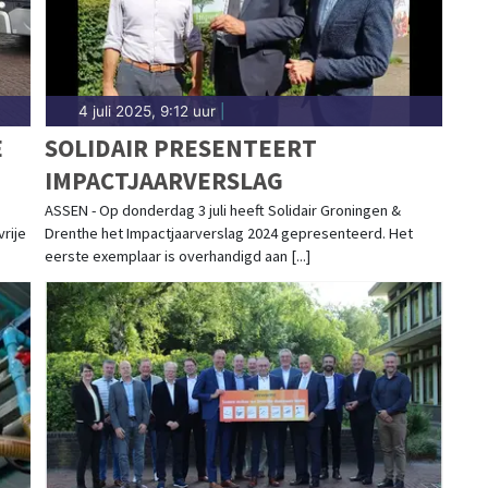
4 juli 2025, 9:12 uur
|
E
SOLIDAIR PRESENTEERT
IMPACTJAARVERSLAG
ASSEN - Op donderdag 3 juli heeft Solidair Groningen &
vrije
Drenthe het Impactjaarverslag 2024 gepresenteerd. Het
eerste exemplaar is overhandigd aan [...]