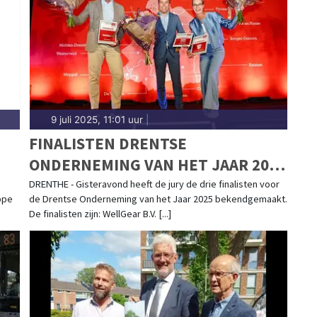
9 juli 2025, 11:01 uur
|
FINALISTEN DRENTSE
ONDERNEMING VAN HET JAAR 2025
ZIJN BEKEND!
DRENTHE - Gisteravond heeft de jury de drie finalisten voor
ppe
de Drentse Onderneming van het Jaar 2025 bekendgemaakt.
De finalisten zijn: WellGear B.V. [...]