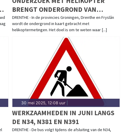
ONDERZOEK MET HELIKOPTER
BRENGT ONDERGROND VAN
NOORD-NEDERLAND IN BEELD
uwd
DRENTHE - In de provincies Groningen, Drenthe en Fryslân
raag
wordt de ondergrond in kaart gebracht met
helikoptermetingen. Het doel is om te weten waar [...]
30 mei 2025, 12:08 uur
|
WERKZAAMHEDEN IN JUNI LANGS
DE N34, N381 EN N391
el
DRENTHE - De bus volgt tijdens de afsluiting van de N34,