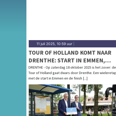
gemeenten in Groningen en Drenthe.
11 juli 2025, 10:59 uur
|
TOUR OF HOLLAND KOMT NAAR
DRENTHE: START IN EMMEN,
FINISH OP DE VAM-BERG IN
DRENTHE - Op zaterdag 18 oktober 2025 is het zover: de
Tour of Holland gaat dwars door Drenthe. Een wielereta
DRIJBER
met de start in Emmen en de finish [...]