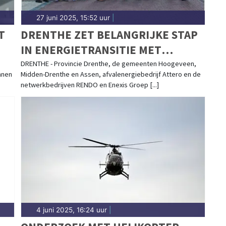
27 juni 2025, 15:52 uur
|
T
DRENTHE ZET BELANGRIJKE STAP
IN ENERGIETRANSITIE MET
ONDERZOEK NAAR REGIONAAL
DRENTHE - Provincie Drenthe, de gemeenten Hoogeveen,
nnen
Midden-Drenthe en Assen, afvalenergiebedrijf Attero en de
TRANSPORTNET VOOR WARMTE
netwerkbedrijven RENDO en Enexis Groep [...]
4 juni 2025, 16:24 uur
|