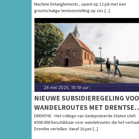
Machine Entanglements , opent op 12 juli met een
grootschalige tentoonstelling op zes [...]
28 mei 2025, 15:19 uur
|
NIEUWE SUBSIDIEREGELING VO
WANDELROUTES MET DRENTSE
VERHALEN
DRENTHE - Het college van Gedeputeerde Staten stelt
€300.000 beschikbaar voor wandelroutes die het verhaal
Drenthe vertellen. Vanaf 16 juni [...]