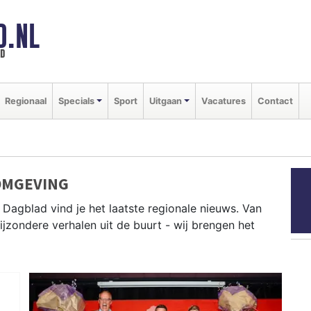
D.NL
ld
Regionaal
Specials
Sport
Uitgaan
Vacatures
Contact
OMGEVING
Dagblad vind je het laatste regionale nieuws. Van
bijzondere verhalen uit de buurt - wij brengen het
Leek, Groningen, Westerkwartier en andere