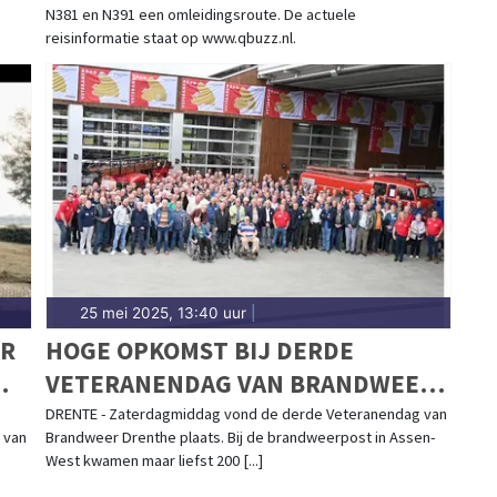
N381 en N391 een omleidingsroute. De actuele
reisinformatie staat op www.qbuzz.nl.
25 mei 2025, 13:40 uur
|
OR
HOGE OPKOMST BIJ DERDE
VETERANENDAG VAN BRANDWEER
DRENTHE
DRENTE - Zaterdagmiddag vond de derde Veteranendag van
 van
Brandweer Drenthe plaats. Bij de brandweerpost in Assen-
West kwamen maar liefst 200 [...]