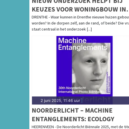
NIEUW ONDERZOEK HELPT BIJ
KEUZES VOOR WONINGBOUW IN
DRENTSE DORPEN
DRENTHE - Waar kunnen in Drenthe nieuwe huizen gebo
worden? In de dorpen zelf, aan de rand, of beide? Die v
staat centraal in het onderzoek [...]
2 juni 2025, 11:46 uur
|
NOORDERLICHT – MACHINE
ENTANGLEMENTS: ECOLOGY
HEERENVEEN - De Noorderlicht Biënnale 2025, met de tit